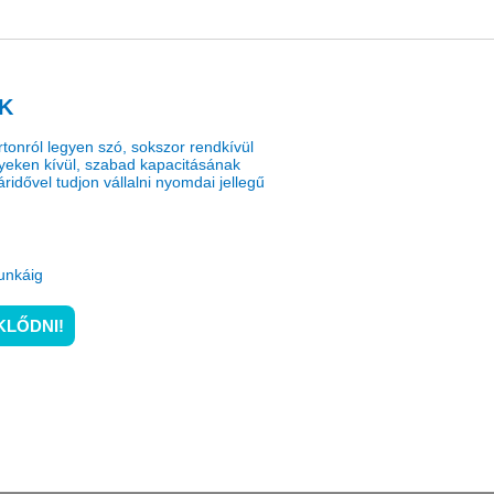
K
tonról legyen szó, sokszor rendkívül
nyeken kívül, szabad kapacitásának
ridővel tudjon vállalni nyomdai jellegű
unkáig
KLŐDNI!