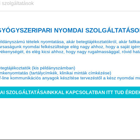
 szolgáltatások
GYÓGYSZERIPARI NYOMDAI SZOLGÁLTATÁSO
ldányszámú tételek nyomtatása, akár betegtájékoztatókról, akár faltkar
 Társaságunk nyomdai felkészültsége elég nagy ahhoz, hogy a saját igé
evékenységét, és elég kicsi ahhoz, hogy nagy rugalmassággal, rövid hatá
tegtájékoztatók (kis példányszámban)
mkenyomtatás (tartálycímkék, klinikai minták címkézése)
f-line kommunikációs anyagok készítése tervezéstől a kész nyomdai m
I SZOLGÁLTATÁSAINKKAL KAPCSOLATBAN ITT TUD ÉRDE