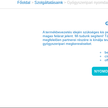
Főoldal
>
Szolgáltatásaink
> Gyógyszeripari nyomdai
A termékbevezetés idején szükséges kis pé
magas felárat jelent. Mi tudunk segíteni!
megfelelően partnerei részére is kínálja t
gyógyszeripari megkereséseket.
be
cí
of
NYOMDA