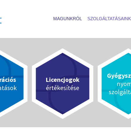
MAGUNKRÓL
SZOLGÁLTATÁSAINK
Gyógysz
rációs
Licencjogok
nyom
atások
értékesítése
szolgál